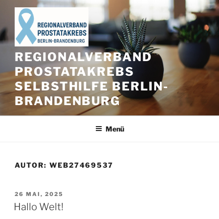
Zum
Inhalt
springen
REGIONALVERBAND
PROSTATAKREBS
SELBSTHILFE BERLIN-
BRANDENBURG
Menü
AUTOR:
WEB27469537
VERÖFFENTLICHT
26 MAI, 2025
AM
Hallo Welt!